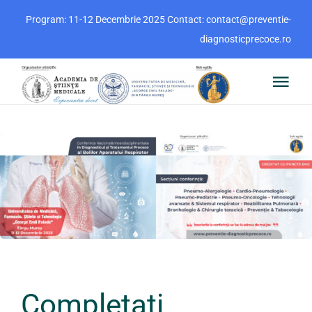
Skip
Program: 11-12 Decembrie 2025 Contact: contact@preventie-
to
diagnosticprecoce.ro
content
Togg
Navi
Acasă
Program
Informații eveniment
Intormații științifice
Completați
Postere / Rezumate